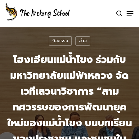
Skip
Men
to
search
Clo
main
Me
content
กิจกรรม
ข่าว
โฮงเฮียนแม่น้ำโขง ร่วมกับ
มหาวิทยาลัยแม่ฟ้าหลวง จัด
เวทีเสวนาวิชาการ “สาม
ทศวรรษของการพัฒนายุค
ใหม่ของแม่น้ำโขง บนบทเรียน
ของประชาชน และชุมชนใน