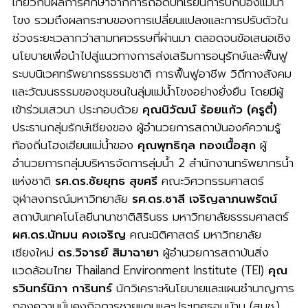
เกี่ยวกับผลการศึกษาจากการถอดบทเรียนการปกป้องแม่น้ำ
โขง รวมถึงผลกระทบของการเปลี่ยนแปลงและการปรับตัวใน
ช่วงระยะเวลากว่าสามทศวรรษที่ผ่านมา ตลอดจนข้อเสนอเชิง
นโยบายเพื่อนำไปสู่แนวทางการส่งเสริมการอนุรักษ์และฟื้นฟู
ระบบนิเวศทรัพยากรธรรมชาติ การฟื้นฟูอาชีพ วิถีทางสังคม
และวัฒนธรรมของชุมชนในลุ่มแม่น้ำโขงอย่างยั่งยืน โดยมีผู้
เข้าร่วมเสวนา ประกอบด้วย
คุณนิวัฒน์ ร้อยแก้ว (ครูตี๋)
ประธานกลุ่มรักษ์เชียงของ ผู้อำนวยการสถาบันองค์ความรู้
ท้องถิ่นโฮงเฮียนแม่น้ำของ
คุณพุทธิกุล ทองเนื้อสุก
ผู้
อำนวยการกลุ่มบริหารจัดการลุ่มน้ำ 2 สำนักงานทรัพยากรน้ำ
แห่งชาติ
รศ.ดร.ชัยยุทธ สุขศรี
คณะวิศวกรรมศาสตร์
จุฬาลงกรณ์มหาวิทยาลัย
รศ
.
ดร.ชาลี เจริญลาภนพรัตน์
สถาบันเทคโนโลยีนานาชาติสิรินธร มหาวิทยาลัยธรรมศาสตร์
ผศ.ดร.นัทมน คงเจริญ
คณะนิติศาสตร์ มหาวิทยาลัย
เชียงใหม่
ดร.วิจารย์ สิมาฉายา
ผู้อำนวยการสถาบันสิ่ง
แวดล้อมไทย Thailand Environment Institute (TEI)
คุณ
รวินทร์นิภา การินทร์
นักวิเคราะห์นโยบายและแผนชำนาญการ
กองความมั่นคงกิจการชายแดนและประเทศรอบบ้าน (สมช.)