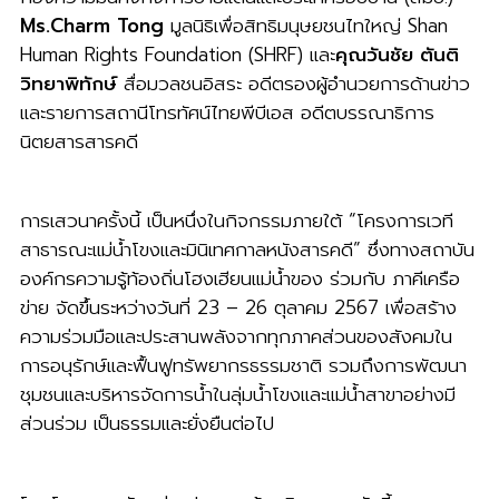
Ms.Charm Tong
มูลนิธิเพื่อสิทธิมนุษยชนไทใหญ่ Shan
Human Rights Foundation (SHRF) และ
คุณวันชัย ตันติ
วิทยาพิทักษ์
สื่อมวลชนอิสระ อดีตรองผู้อำนวยการด้านข่าว
และรายการสถานีโทรทัศน์ไทยพีบีเอส อดีตบรรณาธิการ
นิตยสารสารคดี
การเสวนาครั้งนี้ เป็นหนึ่งในกิจกรรมภายใต้ “โครงการเวที
สาธารณะแม่น้ำโขงและมินิเทศกาลหนังสารคดี” ซึ่งทางสถาบัน
องค์กรความรู้ท้องถิ่นโฮงเฮียนแม่น้ำของ ร่วมกับ ภาคีเครือ
ข่าย จัดขึ้นระหว่างวันที่ 23 – 26 ตุลาคม 2567 เพื่อสร้าง
ความร่วมมือและประสานพลังจากทุกภาคส่วนของสังคมใน
การอนุรักษ์และฟื้นฟูทรัพยากรธรรมชาติ รวมถึงการพัฒนา
ชุมชนและบริหารจัดการน้ำในลุ่มน้ำโขงและแม่น้ำสาขาอย่างมี
ส่วนร่วม เป็นธรรมและยั่งยืนต่อไป