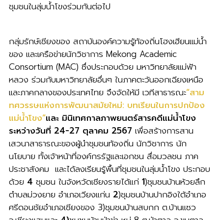
ชุมชนในลุ่มน้ำโขงร่วมกันต่อไป
กลุ่มรักษ์เชียงของ สถาบันองค์ความรู้ท้องถิ่นโฮงเฮียนแม่น้ำ
ของ และเครือข่ายนักวิชาการ Mekong Academic
Consortium (MAC) ซึ่งประกอบด้วย มหาวิทยาลัยแม่ฟ้า
หลวง ร่วมกับมหาวิทยาลัยอื่นๆ ในภาคตะวันออกเฉียงเหนือ
และภาคกลางของประเทศไทย จึงจัดให้มี เวทีสาธารณะ
“
สาม
ทศวรรษแห่งการพัฒนาสมัยใหม่
:
บทเรียนในการปกป้อง
แม่น้ำโขง
“
และ
มินิเทศกาลภาพยนตร์สารคดีแม่น้ำโขง
ระหว่างวันที่ 24-27 ตุลาคม 2567
เพื่อสร้างการสาน
เสวนาสาธารณะของผู้นําชุมชนท้องถิ่น นักวิชาการ นัก
นโยบาย ทั้งเจ้าหน้าที่องค์กรรัฐและเอกชน สื่อมวลชน ภาค
ประชาสังคม และได้ลงเรียนรู้พื้นที่ชุมชนในลุ่มน้ำโขง ประกอบ
ด้วย
4
ชุมชน ในจังหวัดเชียงรายได้แก่
1
)ชุมชนบ้านห้วยลึก
ตำบลม่วงยาย อําเภอเวียงแก่น
2
)ชุมชนบ้านปากอิงใต้อําเภอ
ศรีดอนชัยอําเภอเชียงของ 3)ชุมชนบ้านสบกก ต.บ้านแซว