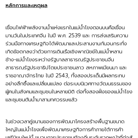
หลักการและเหตุผล
เขื่อนไฟฟ้าพลังงานน้ำแห่งแรกในแม่น้ำโขงตอนบนคือเขื่อน
มานวันในประเทศจีน ในปี พ.ศ. 2539 และ การส่งเสริมความ
ร่วมมือทางเศรษฐกิจได้พัฒนาและประสานงานกันจนกระทั่ง
เกิดข้อตกลงว่าด้วยการเดินเรือเชิงพาณิชย์ในแม่น้ำหลาน
ช้าง-แม่น้ำโขงระหว่างรัฐบาลสาธารณรัฐประชาชนจีน
สาธารณรัฐประชาธิปไตยประชาชนลาว สหภาพเมียนมา และ
ราชอาณาจักรไทย ในปี 2543, ทั้งสองประเด็นมีผลกระทบ
อย่างลึกซึ้งและเปลี่ยนแปลง ต่อระบบนิเวศทางวัฒนธรรมของ
ผู้คนในสังคมและชุมชนในหลายมิติ ต่อทั้งสองฝั่งของแม่น้ำโขง
และชุมชนต้นน้ำมาสามทศวรรษแล้ว
ในช่วงเวลาคู่ขนานของการพัฒนาโครงสร้างพื้นฐานขนาด
ใหญ่ในแม่น้ำโขงเพื่อพัฒนาเศรษฐกิจการค้าภายใต้การค้า
เสรีนิยมใหม่นี้ ขบวนการประชาชนท้องถิ่นระดับรากหญ้าที่ต่อสู้