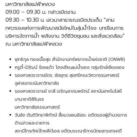
มหาวิทยาลัยแม่ฟ้าหลวง
09.00 – 09.30 น. กล่าวเปิดงาน
09.30 – 10.30 น. เสวนาสาธารณะเปิดประเด็น “สาม
ทศวรรษแห่งการพัฒนาสมัยใหม่ในลุ่มน้ำโขง: บทเรียนการ
บริหารจัดการน้ำ พลังงาน วิถีชีวิตชุมชน และสิ่งแวดล้อม”
ณ มหาวิทยาลัยแม่ฟ้าหลวง
พุทธิกุล ทองเนื้อสุข สำนักงานทรัพยากรน้ำแห่งชาติ (ONWR)
ครูตี๋-นิวัฒน์ ร้อยแก้ว โฮงเฮียนแม่น้ำของ กลุ่มรักษ์เชียงของ
รองศาสตราจารย์ดร. ชัยยุทธ สุขศรีคณะวิศวกรรมศาสตร์
จุฬาลงกรณ์มหาวิทยาลัย
รองศาสตราจารย์ ชาลี เจริญลาภนพรัตน์ สถาบันเทคโนโลยี
นานาชาติสิรินธร
มหาวิทยาลัยธรรมศาสตร์
วันชัย ตันติวิทยาพิทักษ์ สื่อมวลชนอิสระ อดีตรองผู้อำนวยการ
ด้านข่าวและรายการ
สถานีโทรทัศน์ไทยพีบีเอส อดีตบรรณาธิการนิตยสารสารคดี