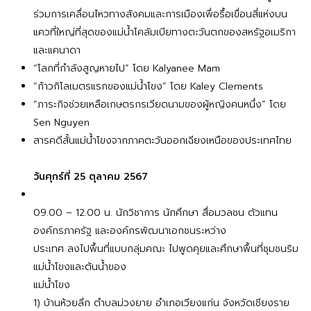
ร่วมการเคลื่อนไหวทางสังคมและการเมืองเพื่อรื้อเขื่อนสี่แห่งบน
แควที่ใหญ่ที่สุดของแม่น้ำโคลัมเบียทางตะวันตกของสหรัฐอเมริกา
และแคนาดา
“โลกที่กำลังสูญหายไป” โดย Kalyanee Mam
“ก้าวกิโลเมตรแรกของแม่น้ำโขง” โดย Kaley Clements
“ภาระกิจช่วยเหลือเกษตรกรเวียดนามของผู้หญิงคนหนึ่ง” โดย
Sen Nguyen
สารคดีสั้นแม่น้ำโขงจากภาคตะวันออกเฉียงเหนือของประเทศไทย
วันศุกร์ที่ 25 ตุลาคม 2567
09.00 – 12.00 น. นักวิชาการ นักศึกษา สื่อมวลชน ตัวแทน
องค์กรภาครัฐ และองค์กรพัฒนาเอกชนระหว่าง
ประเทศ ลงไปพื้นที่แบบกลุ่มคณะ ไปพูดคุยและศึกษาพื้นที่ชุมชนริม
แม่น้ำโขงและต้นน้ำของ
แม่น้ำโขง
1) บ้านห้วยลึก ตำบลม่วงยาย อำเภอเวียงแก่น จังหวัดเชียงราย