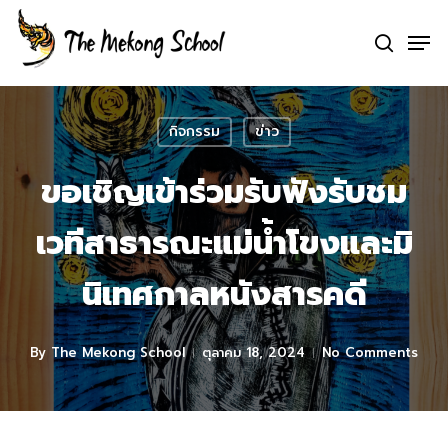
Skip
Men
to
search
Clo
main
Me
content
กิจกรรม
ข่าว
ขอเชิญเข้าร่วมรับฟังรับชม
เวทีสาธารณะแม่น้ำโขงและมิ
นิเทศกาลหนังสารคดี
By
The Mekong School
ตุลาคม 18, 2024
No Comments