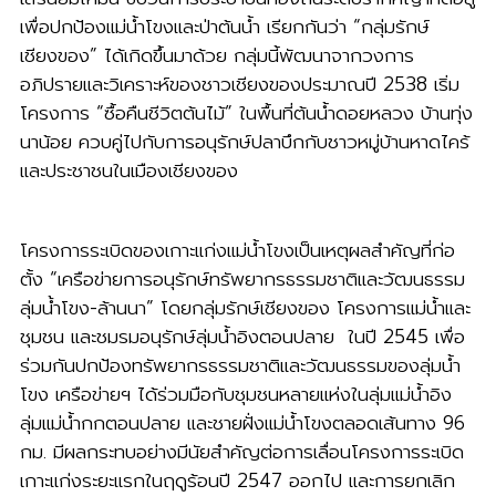
เพื่อปกป้องแม่น้ำโขงและป่าต้นน้ำ เรียกกันว่า “กลุ่มรักษ์
เชียงของ” ได้เกิดขึ้นมาด้วย กลุ่มนี้พัฒนาจากวงการ
อภิปรายและวิเคราะห์ของชาวเชียงของประมาณปี 2538 เริ่ม
โครงการ “ซื้อคืนชีวิตต้นไม้” ในพื้นที่ต้นน้ำดอยหลวง บ้านทุ่ง
นาน้อย ควบคู่ไปกับการอนุรักษ์ปลาบึกกับชาวหมู่บ้านหาดไคร้
และประชาชนในเมืองเชียงของ
โครงการระเบิดของเกาะแก่งแม่น้ำโขงเป็นเหตุผลสําคัญที่ก่อ
ตั้ง “เครือข่ายการอนุรักษ์ทรัพยากรธรรมชาติและวัฒนธรรม
ลุ่มน้ําโขง-ล้านนา” โดยกลุ่มรักษ์เชียงของ โครงการแม่น้ำและ
ชุมชน และชมรมอนุรักษ์ลุ่มน้ำอิงตอนปลาย ในปี 2545 เพื่อ
ร่วมกันปกป้องทรัพยากรธรรมชาติและวัฒนธรรมของลุ่มน้ำ
โขง เครือข่ายฯ ได้ร่วมมือกับชุมชนหลายแห่งในลุ่มแม่น้ำอิง
ลุ่มแม่น้ำกกตอนปลาย และชายฝั่งแม่น้ำโขงตลอดเส้นทาง 96
กม. มีผลกระทบอย่างมีนัยสําคัญต่อการเลื่อนโครงการระเบิด
เกาะแก่งระยะแรกในฤดูร้อนปี 2547 ออกไป และการยกเลิก