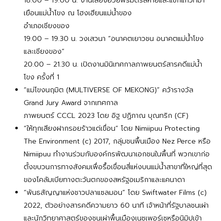
18.00 – 19.00 น. งานเลี้ยงอวยพรมิตรสหายและแขกแก้วที่มา
เยือนแม่น้ำโขง ณ โฮงเฮียนแม่น้ำของ
อำเภอเชียงของ
19.00 – 19.30 น. วงเสวนา “อนาคตเยาวชน อนาคตแม่น้ำโขง
และเชียงของ”
20.00 – 21.30 น. เปิดงานมินิเทศกาลภาพยนตร์สารคดีแม่น้ำ
โขง ครั้งที่ 1
“แม่โขงนฤมิต (MULTIVERSE OF MEKONG)” คว้ารางวัล
Grand Jury Award จากเทศกาล
ภาพยนตร์ CCCL 2023 โดย อิฐ ปฏิภาณ บุณทริก (CF)
“ให้ทุกเสียงฝากรอยร้าวแด่เขื่อน” โดย Nimiipuu Protecting
The Environment (c) 2017, กลุ่มชนพื้นเมือง Nez Perce หรือ
Nimiipuu ทำงานร่วมกับองค์กรพัฒนาเอกชนในพื้นที่ พวกเขาก่อ
ตั้งขบวนการทางสังคมเพื่อรื้อเขื่อนสี่แห่งบนแม่น้ำสาขาที่ใหญ่ที่สุด
ของโคลัมเบียทางตะวันตกของสหรัฐอเมริกาและแคนาดา
“พันธสัญญาแห่งชาวปลาแซลมอน” โดย Swiftwater Films (c)
2022, ตัวอย่างสารคดีความยาว 60 นาที เจ้าหน้าที่รัฐบาลชนเผ่า
และนักวิทยาศาสตร์ของชนเผ่าพื้นเมืองเนซเพอร์เซหรือนิมิปูเข้า