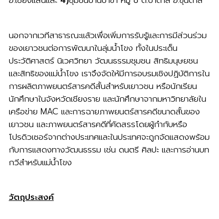
อ.เชียงแสนและ
4)
ชุมชนบ้านป่าข่า หมู่ 8 ต.ป่าตาล อ.ขุนตาล
นอกจากเวทีสาธารณะแล้วเพื่อเพิ่มการรับรู้และการมีส่วนร่วม
ของเยาวชนต่อการพัฒนาในลุ่มน้ำโขง ทั้งในประเด็น
ประวัติศาสตร์ นิเวศวิทยา วัฒนธรรมชุมชน สิทธิมนุษยชน
และสิทธิของแม่น้ำโขง เราจึงจัดให้มีการอบรมเชิงปฏิบัติการใน
การผลิตภาพยนตร์สารคดีสั้นสําหรับเยาวชน หรือนักเรียน
นักศึกษาในจังหวัดเชียงราย และนักศึกษาจากมหาวิทยาลัยใน
เครือข่าย MAC และการฉายภาพยนตร์สารคดีขนาดสั้นของ
เยาวชน และภาพยนตร์สารคดีที่คัดสรรโดยผู้กํากับหรือ
โปรดิวเซอร์จากต่างประเทศและในประเทศจะถูกจัดแสดงพร้อม
กับการแสดงทางวัฒนธรรม เช่น ดนตรี ศิลปะ และการอ่านบท
กวีสําหรับแม่น้ำโขง
วัตถุประสงค์