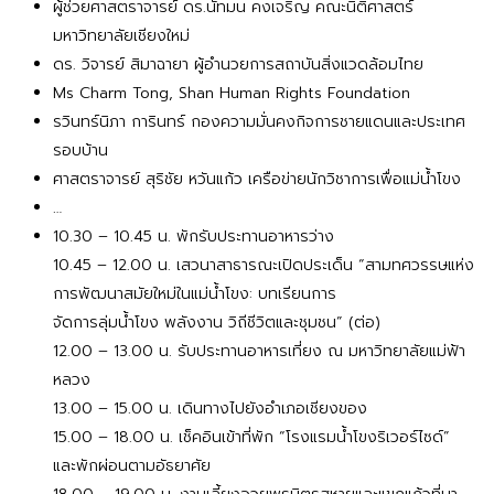
ผู้ช่วยศาสตราจารย์ ดร.นัทมน คงเจริญ คณะนิติศาสตร์
มหาวิทยาลัยเชียงใหม่
ดร. วิจารย์ สิมาฉายา ผู้อำนวยการสถาบันสิ่งแวดล้อมไทย
Ms Charm Tong, Shan Human Rights Foundation
รวินทร์นิภา การินทร์ กองความมั่นคงกิจการชายแดนและประเทศ
รอบบ้าน
ศาสตราจารย์ สุริชัย หวันแก้ว เครือข่ายนักวิชาการเพื่อแม่น้ำโขง
…
10.30 – 10.45 น. พักรับประทานอาหารว่าง
10.45 – 12.00 น. เสวนาสาธารณะเปิดประเด็น “สามทศวรรษแห่ง
การพัฒนาสมัยใหม่ในแม่น้ำโขง: บทเรียนการ
จัดการลุ่มน้ำโขง พลังงาน วิถีชีวิตและชุมชน” (ต่อ)
12.00 – 13.00 น. รับประทานอาหารเที่ยง ณ มหาวิทยาลัยแม่ฟ้า
หลวง
13.00 – 15.00 น. เดินทางไปยังอำเภอเชียงของ
15.00 – 18.00 น. เช็คอินเข้าที่พัก “โรงแรมน้ำโขงริเวอร์ไซด์”
และพักผ่อนตามอัธยาศัย