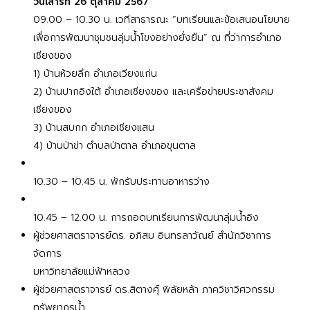
วันเสาร์ที่ 26 ตุลาคม 2567
09.00 – 10.30 น. เวทีสาธารณะ “บทเรียนและข้อเสนอนโยบาย
เพื่อการพัฒนาชุมชนลุ่มน้ำโขงอย่างยั่งยืน” ณ ที่ว่าการอำเภอ
เชียงของ
1) บ้านห้วยลึก อำเภอเวียงแก่น
2) บ้านปากอิงใต้ อำเภอเชียงของ และเครือข่ายประชาสังคม
เชียงของ
3) บ้านสบกก อำเภอเชียงแสน
4) บ้านป่าข่า ตำบลป่าตาล อำเภอขุนตาล
10.30 – 10.45 น. พักรับประทานอาหารว่าง
10.45 – 12.00 น. การถอดบทเรียนการพัฒนาลุ่มน้ำอิง
ผู้ช่วยศาสตราจารย์ดร. อภิสม อินทรลาวัณย์ สำนักวิชาการ
จัดการ
มหาวิทยาลัยแม่ฟ้าหลวง
ผู้ช่วยศาสตราจารย์ ดร.สิตางศุ์ พิลัยหล้า ภาควิชาวิศวกรรม
ทรัพยากรน้ำ