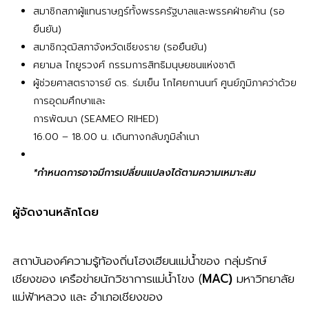
สมาชิกสภาผู้แทนราษฎร์ทั้งพรรครัฐบาลและพรรคฝ่ายค้าน (รอ
ยืนยัน)
สมาชิกวุฒิสภาจังหวัดเชียงราย (รอยืนยัน)
ศยามล ไกยูรวงศ์ กรรมการสิทธิมนุษยชนแห่งชาติ
ผู้ช่วยศาสตราจารย์ ดร. ร่มเย็น โกไศยกานนท์ ศูนย์ภูมิภาคว่าด้วย
การอุดมศึกษาและ
การพัฒนา (SEAMEO RIHED)
16.00 – 18.00 น. เดินทางกลับภูมิลำเนา
*กำหนดการอาจมีการเปลี่ยนแปลงได้ตามความเหมาะสม
ผู้จัดงานหลักโดย
สถาบันองค์ความรู้ท้องถิ่นโฮงเฮียนแม่น้ำของ กลุ่มรักษ์
เชียงของ เครือข่ายนักวิชาการแม่น้ำโขง (
MAC)
มหาวิทยาลัย
แม่ฟ้าหลวง และ อำเภอเชียงของ