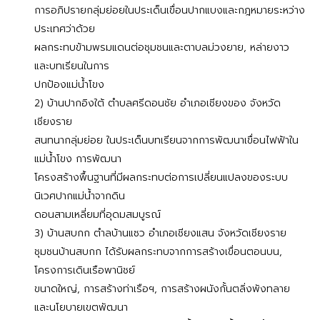
การอภิปรายกลุ่มย่อยในประเด็นเขื่อนปากแบงและกฎหมายระหว่าง
ประเทศว่าด้วย
ผลกระทบข้ามพรมแดนต่อชุมชนและตาบลม่วงยาย, หล่ายงาว
และบทเรียนในการ
ปกป้องแม่น้ำโขง
2) บ้านปากอิงใต้ ตำบลศรีดอนชัย อำเภอเชียงของ จังหวัด
เชียงราย
สนทนากลุ่มย่อย ในประเด็นบทเรียนจากการพัฒนาเขื่อนไฟฟ้าใน
แม่น้ำโขง การพัฒนา
โครงสร้างพื้นฐานที่มีผลกระทบต่อการเปลี่ยนแปลงของระบบ
นิเวศปากแม่น้ำจากดิน
ดอนสามเหลี่ยมที่อุดมสมบูรณ์
3) บ้านสบกก ตำลบ้านแซว อำเภอเชียงแสน จังหวัดเชียงราย
ชุมชนบ้านสบกก ได้รับผลกระทบจากการสร้างเขื่อนตอนบน,
โครงการเดินเรือพานิชย์
ขนาดใหญ่, การสร้างท่าเรือฯ, การสร้างผนังกั้นตลิ่งพังทลาย
และนโยบายเขตพัฒนา