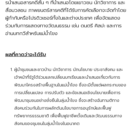
รนําเสนอสารคดีสั้น ๆ ที่นำเสนอโดยเยาวชน นักวิชาการ และ
สื่อมวลชน ภาพยนตร์สารคดีที่ได้รับการคัดเลือกจะจัดทําโดย
ผู้กํากับหรือโปรดิวเซอร์ทั้งในและต่างประเทศ เพื่อจัดแสดง
ร่วมกับการแสดงทางวัฒนธรรม เช่น ดนตรี ศิลปะ และการ
อ่านบทกวีสําหรับแม่น้ำโขง
ผลที่คาดว่าจะได้รับ
ผู้นําชุมชนและชาวบ้าน นักวิชาการ นักนโยบาย ประชาสังคม และ
เจ้าหน้าที่รัฐได้ร่วมแลกเปลี่ยนบทเรียนและนําเสนอเกี่ยวกับการ
พัฒนาโครงสร้างพื้นฐานในแม่น้ำโขง ซึ่งจะมีตั้งแต่ผลกระทบของ
การเปลี่ยนแปลง การปรับตัว และข้อเสนอเชิงนโยบายเพื่อการ
พัฒนาชุมชนอย่างยั่งยืนในลุ่มน้ำโขง ซึ่งจะสร้างฉันทามติทาง
สังคมร่วมกันในการผลักดันนโยบายการอนุรักษ์และฟื้นฟู
ทรัพยากรธรรมชาติ เพื่อฟื้นฟูอาชีพดั้งเดิมและวัฒนธรรมทาง
สังคมของชุมชนในลุ่มน้ำโขงในอนาคต