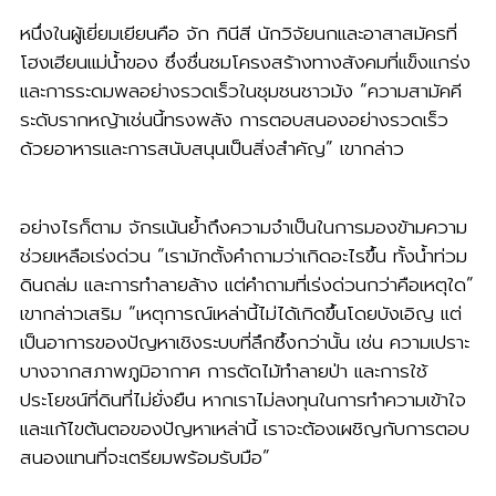
หนึ่งในผู้เยี่ยมเยียนคือ จัก กินีสี นักวิจัยนกและอาสาสมัครที่
โฮงเฮียนแม่น้ำของ ซึ่งชื่นชมโครงสร้างทางสังคมที่แข็งแกร่ง
และการระดมพลอย่างรวดเร็วในชุมชนชาวม้ง “ความสามัคคี
ระดับรากหญ้าเช่นนี้ทรงพลัง การตอบสนองอย่างรวดเร็ว
ด้วยอาหารและการสนับสนุนเป็นสิ่งสำคัญ” เขากล่าว
อย่างไรก็ตาม จักรเน้นย้ำถึงความจำเป็นในการมองข้ามความ
ช่วยเหลือเร่งด่วน “เรามักตั้งคำถามว่าเกิดอะไรขึ้น ทั้งน้ำท่วม
ดินถล่ม และการทำลายล้าง แต่คำถามที่เร่งด่วนกว่าคือเหตุใด”
เขากล่าวเสริม “เหตุการณ์เหล่านี้ไม่ได้เกิดขึ้นโดยบังเอิญ แต่
เป็นอาการของปัญหาเชิงระบบที่ลึกซึ้งกว่านั้น เช่น ความเปราะ
บางจากสภาพภูมิอากาศ การตัดไม้ทำลายป่า และการใช้
ประโยชน์ที่ดินที่ไม่ยั่งยืน หากเราไม่ลงทุนในการทำความเข้าใจ
และแก้ไขต้นตอของปัญหาเหล่านี้ เราจะต้องเผชิญกับการตอบ
สนองแทนที่จะเตรียมพร้อมรับมือ”