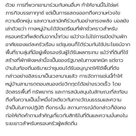
ด้วย การที่พวกเขามาร่วมกับคนอื่นๆ ทำให้งานนี้ไม่ใช่แค่
ภารกิจบรรเทาทุกข์ แต่เป็นการแสดงออกถึงความห่วงใย
ความยืดหยุ่น และความสามัคคีร่วมกันอย่างทรงพลัง บอลยัง
เล่าด้วยว่า ทางหมู่บ้านได้จัดเตรียมที่พักชั่วคราวสำหรับ
ครอบครัวที่พลัดถิ่นจากน้ำท่วม แม้ว่าจะไม่ใช่การเปิดบ้านพัก
อาศัยของแต่ละครัวเรือน แต่ชุมชนก็ได้ร่วมกันใช้ประโยชน์จาก
พื้นที่ราบลุ่มที่มีอยู่เพื่อรองรับผู้ได้รับผลกระทบ แม้ว่าที่ดินที่ใช้
สร้างที่พักพิงเหล่านี้จะเป็นของรัฐบาลในทางเทคนิค แต่ชาว
บ้านในท้องถิ่นอธิบายว่าชุมชนได้รับอนุญาตให้ใช้พื้นที่ดัง
กล่าวอย่างอิสระมาเป็นเวลานานแล้ว การจัดการเช่นนี้ทำให้
หมู่บ้านสามารถตอบสนองต่อวิกฤตได้อย่างรวดเร็ว โดย
จัดสรรพื้นที่ ทรัพยากร และการสนับสนุนในลักษณะที่สะท้อน
ถึงทั้งความเป็นน้ำหนึ่งใจเดียวกันทางวัฒนธรรมและความ
จำเป็นในทางปฏิบัติ ถึงกระนั้น สถานการณ์ดังกล่าวก็ยังคง
ก่อให้เกิดคำถามสำคัญเกี่ยวกับสิทธิในที่ดินและความมั่นคงใน
ระยะยาวสำหรับครอบครัวผู้พลัดถิ่น