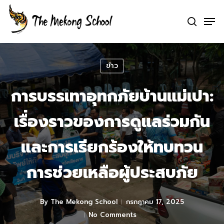
Skip
Men
to
search
Clo
main
Me
content
ข่าว
การบรรเทาอุทกภัยบ้านแม่เปา:
เรื่องราวของการดูแลร่วมกัน
และการเรียกร้องให้ทบทวน
การช่วยเหลือผู้ประสบภัย
By
The Mekong School
กรกฎาคม 17, 2025
No Comments