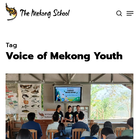
Skip
Men
to
search
Clo
main
Me
content
Tag
Voice of Mekong Youth
0