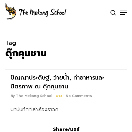
Skip
Men
to
search
Clo
main
Me
content
Tag
ดุ๊กคุนชาน
0
ปัญญาประดิษฐ์, ว่ายน้ำ, ทำอาหารและ
มิตรภาพ ณ ดุ๊กคุนชาน
By
The Mekong School
ข่าว
No Comments
บทบันทึกที่เล่าเรื่องราวก…
Share/แชร์