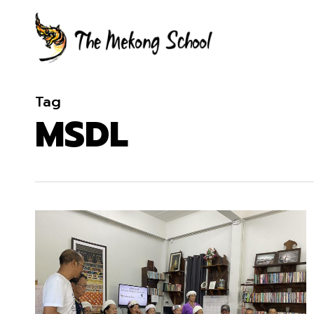
Skip
to
main
content
Tag
MSDL