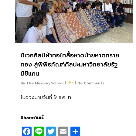
นิเวศศิลป์ผ้าทอไทลื้อหาดบ้ายหาดทราย
ทอง สู่พิพิธภัณฑ์ศิลปะมหาวิทยาลัยรัฐ
มิชิแกน
By
The Mekong School
ข่าว
No Comments
ในช่วงบ่ายวันที่ 9 ธ.ค. ท…
Share/แชร์
Facebook
Line
Twitter
Email
Share