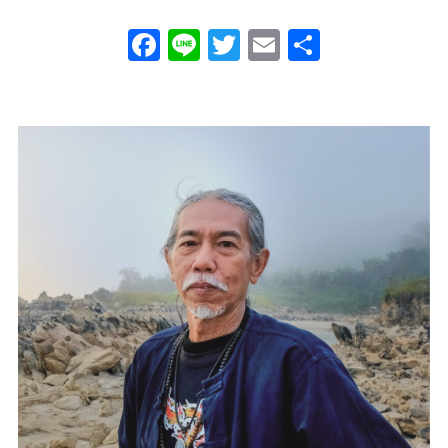
Facebook
Line
Twitter
Email
Share
0