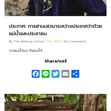
ประกาศ: การสานเสวนาระหว่างประเทศว่าด้วย
แม่น้ําและประชาชน
By
The Mekong School
ข่าว
,
ทั่วไป
No Comments
จากแม่น้ําโขง ถึงแม่น้ําโ...
Share/แชร์
Facebook
Line
Twitter
Email
Share
0