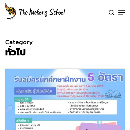
Skip
Men
to
search
Clo
main
Me
content
Category
ทั่วไป
0