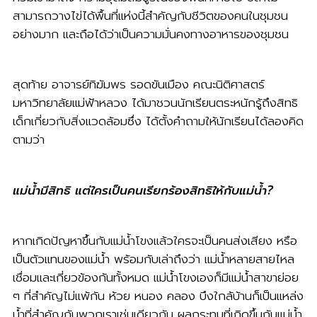
สามารถวางไข่ได้พื้นที่แห่งนี้สำคัญกับชีวิตของคนในชุมชน
อย่างมาก และถือได้ว่าเป็นความมั่นคงทางอาหารของชุมชน
สุดท้าย อาจารย์ทิฆัมพร รอดขันเมือง คณะนิติศาสตร์
มหาวิทยาลัยแม่ฟ้าหลวง ได้มาชวนนักเรียนตระหนักรู้ถึงสิทธิ
เด็กเกี่ยวกับสิ่งแวดล้อมซึ่ง ได้ตั้งคำถามให้นักเรียนได้ลองคิด
ตามว่า
แม่น้ำมีสิทธิ แต่ใครเป็นคนเรียกร้องสิทธิให้กับแม่น้ำ?
หากเกิดปัญหาขึ้นกับแม่น้ำโขงแล้วใครจะเป็นคนส่งเสียง หรือ
เป็นตัวแทนของแม่น้ำ พร้อมกับเล่าถึงว่า แม่น้ำหลายสายไหล
เชื่อมและเกี่ยวข้องกันทั้งหมด แม่น้ำโขงเองก็มีแม่น้ำสาขาย่อย
ๆ ที่สำคัญไม่แพ้กัน ห้วย หนอง คลอง บึงใกล้บ้านก็เป็นแหล่ง
น้ำที่สำคัญกับพวกเราเช่นเดียวกัน ผลกระทบที่เกิดขึ้นกับแม่น้ำ