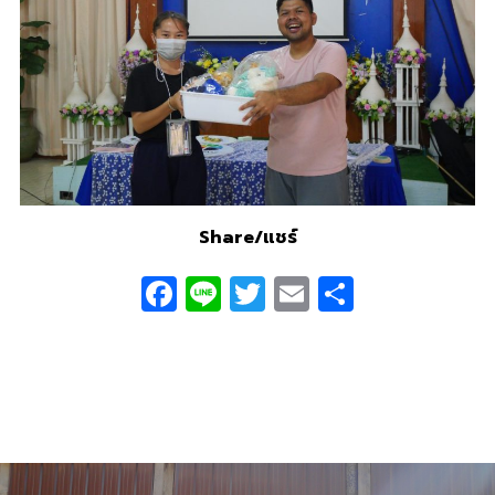
Share/แชร์
Facebook
Line
Twitter
Email
Share