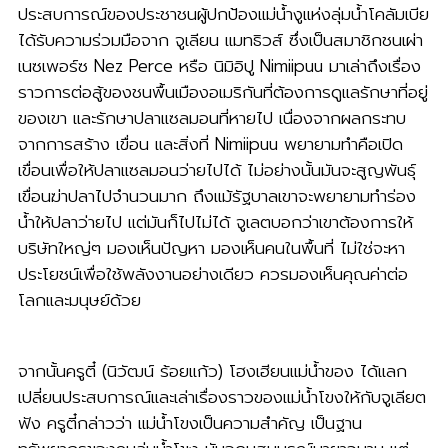
ประสบการณ์ของประชาชนผู้ปกป้องแม่น้ำงูแห่งลุ่มน้ำโคลัมเบีย
ได้รับความร่วมมือจาก จูเลียน แมทธิวส์ ซึ่งเป็นสมาชิกชนเผ่า
เนซเพอร์ซ Nez Perce หรือ นิมิอิปู Nimiipuu มาเล่าถึงเรื่อง
ราวการต่อสู้ของชนพื้นเมืองอเมริกันที่ต้องการดูแลรักษาที่อยู่
ของเขา และรักษาปลาแซลมอนที่หายไป เนื่องจากผลกระทบ
จากการสร้าง เขื่อน และสิ่งที่ Nimiipuu พยายามทำคือเปิด
เขื่อนเพื่อให้ปลาแซลมอนว่ายไปได้ ไม่อย่างนั้นมันจะสูญพันธุ์
เขื่อนฆ่าปลาไปจำนวนมาก ถึงแม้รัฐบาลเขาจะพยายามทำร่อง
น้ำให้ปลาว่ายไป แต่มันก็ไปไม่ได้ จูเลตบอกว่าเขาต้องการให้
บริษัทใหญ่ๆ มองเห็นปัญหา มองเห็นคนในพื้นที่ ไม่ใช่จะหา
ประโยชน์เพื่อใช้พลังงานอย่างเดียว ควรมองเห็นคุณค่าต่อ
โลกและมนุษย์ด้วย
จากนั้นครูตี๋ (นิวัฒน์ ร้อยแก้ว) โฮงเฮียนแม่น้ำของ ได้แลก
เปลี่ยนประสบการณ์และเล่าเรื่องราวของแม่น้ำโขงให้กับจูเลียต
ฟัง ครูตี๋กล่าวว่า
แม่น้ำโขงเป็นความสำคัญ เป็นฐาน