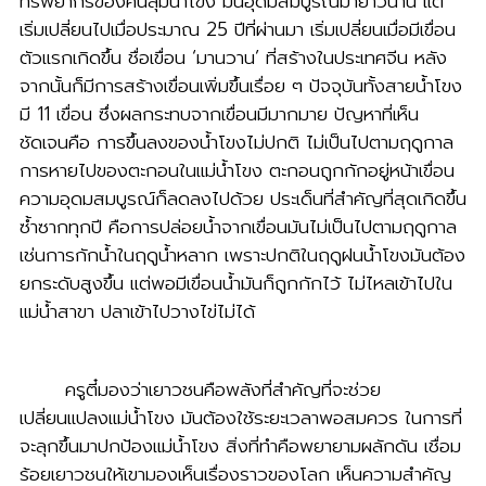
ทรัพยากรของคนลุ่มน้ำโขง มันอุดมสมบูรณ์มายาวนาน แต่
เริ่มเปลี่ยนไปเมื่อประมาณ 25 ปีที่ผ่านมา เริ่มเปลี่ยนเมื่อมีเขื่อน
ตัวแรกเกิดขึ้น ชื่อเขื่อน ‘มานวาน’ ที่สร้างในประเทศจีน หลัง
จากนั้นก็มีการสร้างเขื่อนเพิ่มขึ้นเรื่อย ๆ ปัจจุบันทั้งสายน้ำโขง
มี 11 เขื่อน ซึ่งผลกระทบจากเขื่อนมีมากมาย ปัญหาที่เห็น
ชัดเจนคือ การขึ้นลงของน้ำโขงไม่ปกติ ไม่เป็นไปตามฤดูกาล
การหายไปของตะกอนในแม่น้ำโขง ตะกอนถูกกักอยู่หน้าเขื่อน
ความอุดมสมบูรณ์ก็ลดลงไปด้วย ประเด็นที่สำคัญที่สุดเกิดขึ้น
ซ้ำซากทุกปี คือการปล่อยน้ำจากเขื่อนมันไม่เป็นไปตามฤดูกาล
เช่นการกักน้ำในฤดูน้ำหลาก เพราะปกติในฤดูฝนน้ำโขงมันต้อง
ยกระดับสูงขึ้น แต่พอมีเขื่อนน้ำมันก็ถูกกักไว้ ไม่ไหลเข้าไปใน
แม่น้ำสาขา ปลาเข้าไปวางไข่ไม่ได้
ครูตี๋มองว่าเยาวชนคือพลังที่สำคัญที่จะช่วย
เปลี่ยนแปลงแม่น้ำโขง มันต้องใช้ระยะเวลาพอสมควร ในการที่
จะลุกขึ้นมาปกป้องแม่น้ำโขง สิ่งที่ทำคือพยายามผลักดัน เชื่อม
ร้อยเยาวชนให้เขามองเห็นเรื่องราวของโลก เห็นความสำคัญ