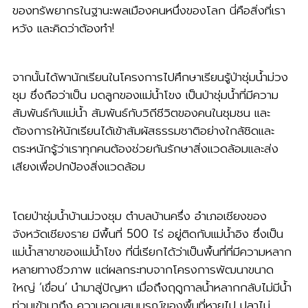
ของทรัพยากรในฐานะพลเมืองคนหนึ่งของโลก นี่คือสิ่งที่เรา
หวัง และคิดว่าต้องทำ!
จากนั้นได้พานักเรียนในโครงการไปศึกษาเรียนรู้ป่าชุ่มน้ำม่วง
ชุม ซึ่งถือว่าเป็น มดลูกของแม่น้ำโขง เป็นป่าชุ่มน้ำที่มีความ
สัมพันธ์กับแม่น้ำ สัมพันธ์กับวิถีชีวิตของคนในชุมชน และ
ต้องการให้นักเรียนได้เข้าสัมผัสธรรมชาติอย่างใกล้ชิดและ
ตระหนักรู้ว่าเราทุกคนต้องช่วยกันรักษาสิ่งแวดล้อมและส่ง
เสียงเพื่อปกป้องสิ่งแวดล้อม
โดยป่าชุ่มน้ำบ้านม่วงชุม ตำบลบ้านครึ่ง อำเภอเชียงของ
จังหวัดเชียงราย มีพื้นที่ 500 ไร่ อยู่ติดกับแม่น้ำอิง ซึ่งเป็น
แม่น้ำสาขาของแม่น้ำโขง ที่นี่เรียกได้ว่าเป็นพื้นที่ที่มีความหลาก
หลายทางชีวภาพ แต่ผลกระทบจากโครงการพัฒนาขนาด
ใหญ่ ‘เขื่อน’ นำมาสู่ปัญหา เมื่อถึงฤดูกาลน้ำหลากกลับไม่มีน้ำ
ท่วมเข้ามาถึง ความอุดมสมบูรณ์ของพื้นที่หายไป ปลาไม่