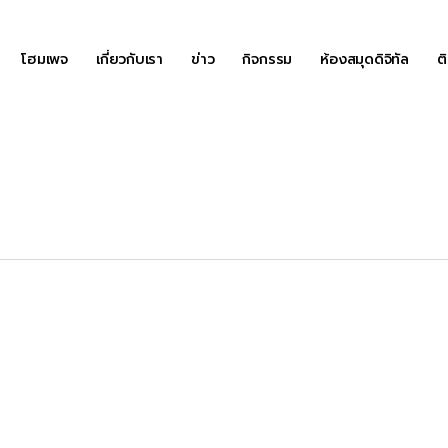
โฮมเพจ
เกี่ยวกับเรา
ข่าว
กิจกรรม
ห้องสมุดดิจิทัล
ต