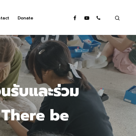
search
facebook
youtube
phone
tact
Donate
อนรับและร่วม
e There be