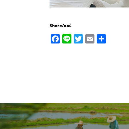
Share/แชร์
Facebook
Line
Twitter
Email
Shar