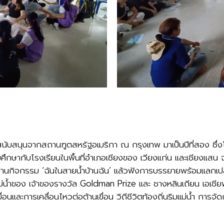
สนับสนุนจากสถานฑูตสหรัฐอเมริกา ณ กรุงเทพ มาเป็นปีที่สอง ซึ่
ึกษากับโรงเรียนในพื้นที่อำเภอเชียงของ เวียงแก่น และเชียงแสน 
ผ่านกิจกรรม ‘ฉันในสายน้ำบ้านฉัน’ แล้วฟังการบรรยายพร้อมแลกเปลี
่น้ำของ เจ้าของรางวัล Goldman Prize และ ชางหลินเถียน เอเชียฟา
ื่อนและการเคลื่อนไหวต่อต้านเขื่อน วิถีชีวิตท้องถิ่นริมแม่น้ำ ก