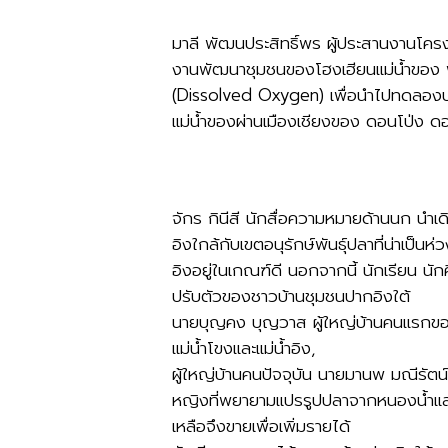
มาลี พัฒนประสิทธิ์พร ผู้ประสานงานโ
งานพัฒนาชุมชนของโฮงเฮียนแม่น้ำของ พ
(Dissolved Oxygen) เพื่อนำไปทดลองปฏิบ
แม่น้ำของผ่านเมืองเชียงของ ดอนโป่ง 
จักร กินีสี นักสื่อความหมายด้านนก นำเ
อิงใกล้กับเขตอนุรักษ์พันธุ์ปลาที่น่าเป
อิงอยู่ในเกณฑ์ดี นอกจากนี้ นักเรียน 
ปรับตัวของชาวบ้านชุมชนปากอิงใต้
นายบุญคง บุญวาส ผู้ใหญ่บ้านคนแรกของ
แม่น้ำโขงและแม่น้ำอิง,
ผู้ใหญ่บ้านคนปัจจุบัน นายมานพ มณีรัตน์
หญิงที่พยายามแปรรูปปลาจากหนองน้ำและแ
เหลือจึงขายเพื่อเพิ่มรายได้