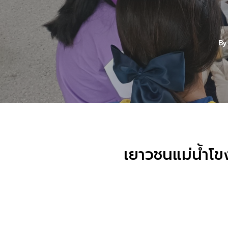
By
เยาวชนแม่น้ำโข