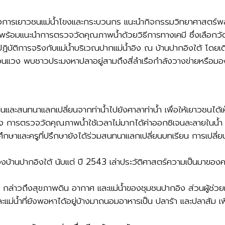
ครงการเยาวชนแม่น้ำโขงและกระบวนกร แนะนำกิจกรรมวิทยาศาสตร
ร้อมแนะนำการตรวจวัดคุณภาพน้ำด้วยวิธีการทางเคมี ซึ่งเลือกวั
ัติการจริงกับแม่น้ำบริเวณปากแม่น้ำอิง ณ บ้านปากอิงใต้ โดยเดิ
ดอนแวง พบชาวประมงหาปลาอยู่สามถึงสี่ลำเรือกำลังวางข่ายหรือม
ดินและสนทนาแลกเปลี่ยนจากท่าน้ำไปยังศาลาท่าน้ำ เพื่อให้เยาวชนไ
็นห่วง การตรวจวัดคุณภาพน้ำใช้เวลาไม่มากได้ค่าออกซิเจนละลายในน้ำ
นักศึกษาและครูที่ปรึกษายังได้ร่วมสนทนาแลกเปลี่ยนบทเรียน การ
บ้านปากอิงใต้ นับแต่ ปี 2543 เล่าประวัติศาสตร์ความเป็นมาของ
 กล่าวถึงสุขภาพดิน อากาศ และแม่น้ำของชุมชนปากอิง ส่วนผู้ช่วยผู
ม่น้ำที่ยังพอหาได้อยู่บ้างมาถนอมอาหารเป็น ปลาร้า และปลาส้ม เพ