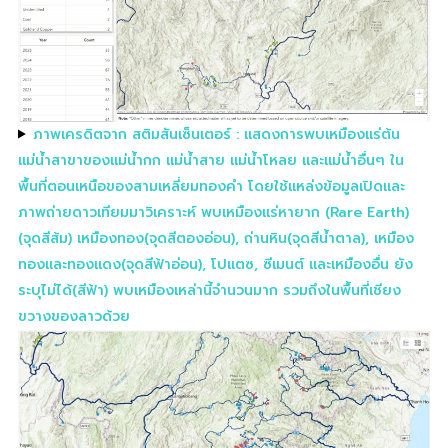
ภาพเครดิตจาก สติมสันเซ็นเตอร์ : แสดงการพบเหมืองแร่ต้น
แม่น้ำสาขาของแม่น้ำกก แม่น้ำสาย แม่น้ำโหลย และแม่น้ำอื่นๆ ใน
พื้นที่ตอนเหนือของสามเหลี่ยมทองคำ โดยใช้แหล่งข้อมูลเปิดและ
ภาพถ่ายดาวเทียมมาวิเคราะห์ พบเหมืองแร่หายาก (Rare Earth)
(จุดสีส้ม) เหมืองทอง(จุดสีตองอ่อน), ถ่านหิน(จุดสีน้ำตาล), เหมือง
ทองและทองแดง(จุดสีฟ้าอ่อน), โปแตซ, ซีเมนต์ และเหมืองอื่น ยัง
ระบุไม่ได้(สีฟ้า) พบเหมืองเหล่านี้จำนวนมาก รวมถึงในพื้นที่เชียง
ขวางของลาวด้วย