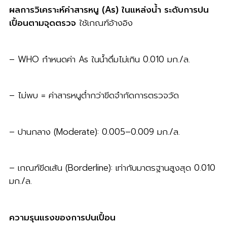
ผลการวิเคราะห์ค่าสารหนู (As) ในแหล่งน้ำ ระดับการปน
เปื้อนตามจุดตรวจ
ใช้เกณฑ์อ้างอิง
– WHO กำหนดค่า As ในน้ำดื่มไม่เกิน 0.010 มก./ล.
– ไม่พบ = ค่าสารหนูต่ำกว่าขีดจำกัดการตรวจวัด
– ปานกลาง (Moderate): 0.005–0.009 มก./ล.
– เกณฑ์ขีดเส้น (Borderline): เท่ากับมาตรฐานสูงสุด 0.010
มก./ล.
ความรุนแรงของการปนเปื้อน