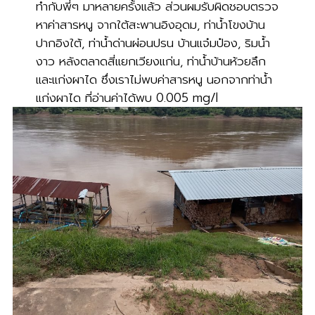
ทำกับพี่ๆ มาหลายครั้งแล้ว ส่วนผมรับผิดชอบตรวจ
หาค่าสารหนู จากใต้สะพานอิงอุดม, ท่าน้ำโขงบ้าน
ปากอิงใต้, ท่าน้ำด่านผ่อนปรน บ้านแจ๋มป๋อง, ริมน้ำ
งาว หลังตลาดสี่แยกเวียงแก่น, ท่าน้ำบ้านห้วยลึก
และแก่งผาได ซึ่งเราไม่พบค่าสารหนู นอกจากท่าน้ำ
แก่งผาได ที่อ่านค่าได้พบ 0.005 mg/l