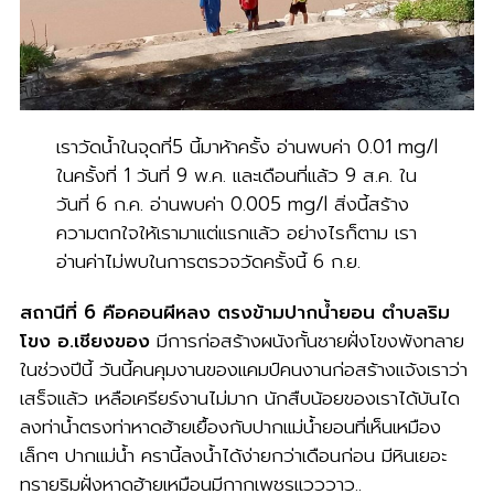
เราวัดน้ำในจุดที่5 นี้มาห้าครั้ง อ่านพบค่า 0.01 mg/l
ในครั้งที่ 1 วันที่ 9 พ.ค. และเดือนที่แล้ว 9 ส.ค. ใน
วันที่ 6 ก.ค. อ่านพบค่า 0.005 mg/l สิ่งนี้สร้าง
ความตกใจให้เรามาแต่แรกแล้ว อย่างไรก็ตาม เรา
อ่านค่าไม่พบในการตรวจวัดครั้งนี้ 6 ก.ย.
สถานีที่ 6 คือคอนผีหลง ตรงข้ามปากน้ำยอน ตำบลริม
โขง อ.เชียงของ
มีการก่อสร้างผนังกั้นชายฝั่งโขงพังทลาย
ในช่วงปีนี้ วันนี้คนคุมงานของแคมป์คนงานก่อสร้างแจ้งเราว่า
เสร็จแล้ว เหลือเครียร์งานไม่มาก นักสืบน้อยของเราได้บันได
ลงท่าน้ำตรงท่าหาดฮ้ายเยื้องกับปากแม่น้ำยอนที่เห็นเหมือง
เล็กๆ ปากแม่น้ำ ครานี้ลงน้ำได้ง่ายกว่าเดือนก่อน มีหินเยอะ
ทรายริมฝั่งหาดฮ้ายเหมือนมีกากเพชรแวววาว..