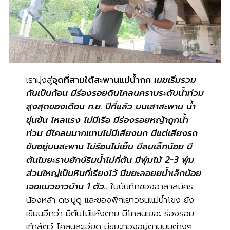
เรามุ่งสู่
จุดที่สามใต้สะพานแม่น้ำกก
เมฆเริ่มรวม
กันเป็นก้อน มีร่องรอยดินโคลนคราบระดับน้ำท่วม
สูงสุดของเดือน ก.ย. ปีที่แล้ว บนเสาสะพาน น้ำ
ขุ่นข้น ไหลแรง ไม่มีเรือ มีร่องรอยหญ้าถูกน้ำ
ท่วม มีโคลนมากแทบไม่มีเสียงนก มีแต่เสียงรถ
ขับอยู่บนสะพาน ไม่ร้อนไม่เย็น มีลมเล็กน้อย มี
ต้นไมยะราบยักษ์ริมน้ำไม่กี่ต้น มีพุ่มไม้ 2-3 พุ่ม
ส่วนใหญ่เป็นหินที่เรียงไว้ มีขยะลอยยน้ำเล็กน้อย
เจอแมวชาวบ้าน 1 ตัว..
ในบันทึกของอาสาสมัคร
น้องหล้า ดช.บูดู และของพี่ๆเยาวชนแม่น้ำโขง ยัง
เขียนอีกว่า มีต้นไม้แห้งตาย มีโคลนเยอะ ร่องรอย
เท้าสัตว์ โคลนละเอียด มีขยะกองอยู่ตามมุมต่างๆ..