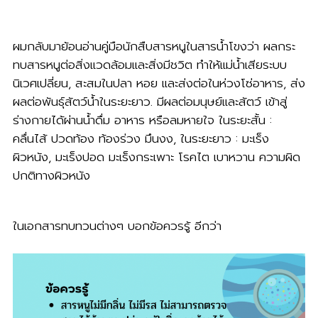
ผมกลับมาย้อนอ่านคู่มือนักสืบสารหนูในสารน้ำโขงว่า ผลกระ
ทบสารหนูต่อสิ่งแวดล้อมและสิ่งมีชวิต ทำให้แม่น้ำเสียระบบ
นิเวศเปลี่ยน, สะสมในปลา หอย และส่งต่อในห่วงโซ่อาหาร, ส่ง
ผลต่อพันธุ์สัตว์น้ำในระยะยาว. มีผลต่อมนุษย์และสัตว์ เข้าสู่
ร่างกายได้ผ่านน้ำดื่ม อาหาร หรือลมหายใจ ในระยะสั้น :
คลื่นไส้ ปวดท้อง ท้องร่วง มึนงง, ในระยะยาว : มะเร็ง
ผิวหนัง, มะเร็งปอด มะเร็งกระเพาะ โรคไต เบาหวาน ความผิด
ปกติทางผิวหนัง
ในเอกสารทบทวนต่างๆ บอกข้อควรรู้ อีกว่า