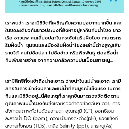
เราพบว่า เราจะมีชีวิตที่เผชิญกับความยุ่งยากมากขึ้น และ
ในขณะเดียวกันชาวประมงที่ยังหาอยู่หากินกับน้ำโขง ชาว
เรือ ชาวแพ คนเลี้ยงปลาในกระชังในริมฝั่งโขง เกษตรกร
ริมฝั่งน้ำ ชุมชนและเมืองริมฝั่งน้ำโขงเหล่านี้ต่างสูญเสีย
รายได้ คนไม่ซื้อปลา ไม่ซื้อข้าว หรือพืชพันธุ์ ต้องซื้อน้ำ
กินเพิ่มรายจ่าย จากความกลัวความปนเปื้อนสารหนู…
เรามีสิทธิที่จะเข้าถึงน้ำสะอาด ว่ายน้ำในแม่น้ำสะอาด เรามี
สิทธิในการเข้าถึงปลาและแม่น้ำที่สมบูรณ์แข็งแรง ในการ
กินและมีชีวิตอยู่…นี่คือเหตุที่เราลุกขึ้นมาตรวจวัดติดตาม
คุณภาพแม่น้ำโขงกัน
ซึ่งเราตรวจค่าตัวชี้วัดอื่นๆ ด้วย การ
สังเกตสภาพทั่วไปด้วยสายตา อุณหภูมิ (C°), ออกซิเจน
ละลายน้ำ DO (ppm.), ความเป็นกรด-ด่าง(pH), ของแข็งที่
ละลายทั้งหมด (TDS), เกลือ Salinity (ppt), สารหนู(As)