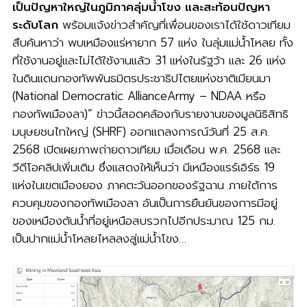
เป็นปัญหา​ใหญ่ในภูมิภาค​ลุ่มน้ำโขง​ และสะท้อนปัญหา
ระดับโลก
พร้อมแจ้งข่าวสำคัญที่เพื่อนของเราได้ใช้ดาวเทียม
สืบค้นหาว่า พบเหมืองแร่หายาก 57 แห่ง ในลุ่มแม่น้ำโหลย ทั้ง
ที่ใช้งานอยู่และไม่ได้ใช้งานแล้ว 31 แห่งในรัฐว้า และ 26 แห่ง
ในดินแดนกองทัพพันธมิตรประชาธิปไตยแห่งชาติเมียนมา
(National Democratic AllianceArmy – NDAA หรือ
กองทัพเมืองลา)” ข่าวนี้สอดคล้องกับรายงานของมูลนิธิสิทธิ
มนุษยชนไทใหญ่ (SHRF) ออกแถลงการณ์วันที่ 25 ส.ค.
2568 เปิดเผยภาพถ่ายดาวเทียม เมื่อเดือน พ.ค. 2568 และ
วีดีโอคลิปเพิ่มเติม ซึ่งแสดงให้เห็นว่า มีเหมืองแรร์เอิร์ธ 19
แห่งในเขตเมืองยอง ภาคตะวันออกของรัฐฉาน ภายใต้การ
ควบคุมของกองทัพเมืองลา อันเป็นการยืนยันของการมีอยู่
ของเหมืองต้นน้ำที่อยู่เหนือสบรวกไปอีกประมาณ 125 กม.
เป็นปากแม่น้ำโหลยไหลลงสู่แม่น้ำโขง…