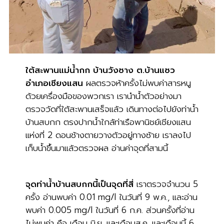
ใต้สะพานแม่น้ำกก บ้านวังซาง ต.บ้านแซว
อำเภอเชียงแสน
ผลตรวจห้าครั้งไม่พบค่าสารหนู
ด้วยเครื่องมือของพวกเรา เรานำน้ำตัวอย่างมา
ตรวจวัดที่ใต้สะพานเสร็จแล้ว เดินทางต่อไปยังท่าน้ำ
บ้านสบกก ตรงปากน้ำใกล้ท่าเรือพานิชย์เชียงแสน
แห่งที่ 2 ดอนช้างตายวางตัวอยู่ทางซ้าย เราลงไป
เก็บน้ำขึ้นมาแล้วตรวจผล อ่านค่าจุดที่สามนี้
จุดท่าน้ำบ้านสบกกนี้เป็นจุดที่สี่
เราตรวจจำนวน 5
ครั้ง อ่านพบค่า 0.01 mg/l ในวันที่ 9 พ.ค., และอ่าน
พบค่า 0.005 mg/l ในวันที่ 6 ก.ค. ส่วนครั้งที่อ่าน
ไม่พบค่า คือ เดือน มิ.ย. และเดือนส.ค. และเดือนนี้ 6