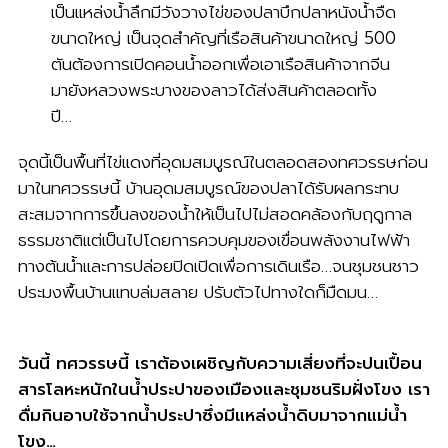
เป็นแหล่งน้ำลึกมีวังวางไข่ของปลาบึกปลาหนังน้ำจืด
ขนาดใหญ่ เป็นจุดสำคัญที่เรือสินค้าขนาดใหญ่ 500
ตันต้องการเปิดคอนน้ำออกเพื่อเอาเรือสินค้าจากจีน
มายังหลวงพระบางของลาวได้ส่งสินค้าตลอดทั้ง
ปี…
จุดนี้เป็นพื้นที่ไข่แดงที่อุดมสมบูรณ์ในตลอดสองทศวรรษก่อน
มาในทศวรรษนี้ บ้านอุดมสมบูรณ์ของปลาได้รับผลกระทบ
สะสมจากการขึ้นลงของน้ำให้เป็นไปไม่สอดคล้องกับฤดูกาล
ธรรมชาติแต่เป็นไปโดยการควบคุมของเขื่อนพลังงานไฟฟ้า
ทางต้นน้ำและการปล่อยปิดเปิดเพื่อการเดินเรือ…จนชุมชนชาว
ประมงพื้นบ้านแทบล่มสลาย ปรับตัวไปทางใดก็มืดมน…
วันนี้ ทศวรรษนี้ เราต้องเผชิญกับความเสี่ยงที่จะปนเปื้อน
สารโลหะหนักในน้ำประปาของเมืองและชุมชนริมฝั่งโขง เรา
ดื่มกินอาบใช้จากน้ำประปาซึ่งมีแหล่งน้ำดิบมาจากแม่น้ำ
โขง…