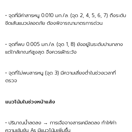
• จุดที่มีค่าสารหนู 0.010 มก./ล. (จุด 2, 4, 5, 6, 7) ถึงระดับ
ขีดเส้นแนวปลอดภัย ต้องพิจารณามาตรการด่วน
• จุดที่พบ 0.005 มก./ล. (จุด 1, 8) ยังอยู่ในระดับปานกลาง
แต่ใกล้เกณฑ์สูงสุด จึงควรเฝ้าระวัง
• จุดที่ไม่พบสารหนู (จุด 3) มีความเสี่ยงต่ำในช่วงเวลาที่
ตรวจ
แนวโน้มในช่วงหน้าแล้ง
• ปริมาณน้ำลดลง → การเจือจางสารเคมีลดลง ทำให้ค่า
ความเข้มข้น As มีแนวโน้มเพิ่มขึ้น