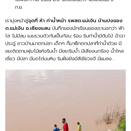
ก.ย.
เรามุ่งหน้าสู่
จุดที่ ห้า ท่าน้ำหน้า รพสต.แม่เงิน บ้านปงของ
ต.แม่เงิน อ.เชียงแสน
บันทึกของนักเรียนของเราบอกว่า ฟ้า
ใส ไม่มีลม เมฆรวมตัวกันเป็นก้อน ร้อน ริมท่าน้ำมีต้นไม้ ฉำฉา
ประดู่ ชาวบ้านมาตกปลา เด็กๆ ก็มาฝึกตกปลาที่ท่าน้ำด้วย มี
ขยะติดตามพุ่มไม้แห้งริมน้ำ มีขยะริมน้ำ มีเสียงนกร้อง น้ำไหล
เชี่ยว มีปลา มีมดไต่บนหิน ริมฝั่งยังมีสีเขียวขจี มีแมลง…