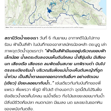
สถานีวัดน้ำของเรา
วันที่ 6 กันยายน อากาศดีโน้มไปทาง
ร้อน ฟ้าเป็นสีฟ้า ในบันทึกของอาสาสมัครน้องหล้า ดช.บูดู เล่า
ภาพจุดวัดน้ำจุดแรกว่า
“ฟ้าเป็นสีฟ้ามีเมฆอยู่บริเวณขอบฟ้า
เล็กน้อย น้ำลดระดับลงจนเห็นดินโคลน น้ำสีขุ่นข้น มีเสียง
นก เสียงเรือ เสียงรถ ลมพัดเย็นสบาย นกพิราบดำ บินไป
ตรงระเบียงริมน้ำ บริเวณริมฝั่งแม่น้ำจะเห็นต้นหญ้าที่ถูก
น้ำท่วม เป็นสีน้ำตาลแยกออกจากต้นอื่นๆ อย่างชัดเจน
(เขียว) มีขยะลอยมากับน้ำ…”
เช่นเดียวกันกับบันทึกของพี่
แพรว พี่แพรวา พี่ภูมิ พี่โปเต้ ต่างบอกว่า จุดนี้ต้นไม้ริมฝั่ง
ยังเขียวน้ำลดเห็นโคลน แม่น้ำเชี่ยว กิ่งไม้และขยะลอยมากับน้ำ
มีสิ่งมีชีวิตคือปลา คนตกปลา มีแมลง มด และขยะในซอกหิน
ของพนังกันตลิ่ง..