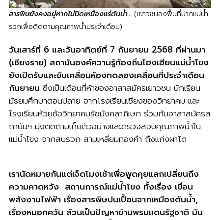
สารพิษยังคงอยู่หากไม่ปิดเหมืองแร่ต้นน้ำ…
(เยาวชนลงพื้นที่ปากแม่น้ำ
รวกเพื่อติดตามคุณภาพน้ำประจำเดือน)
วันเสาร์ที่ 6 และวันอาทิตย์ที่ 7 กันยายน 2568 ที่ผ่านมา
(เชียงราย) สถาบันองค์ความรู้ท้องถิ่นโฮงเฮียนแม่น้ำโขง
ยังเปิดรับและขับเคลื่อนห้องทดลองเคลื่อนที่ประจำเดือน
กันยายน
ซึ่งเป็นเดือนที่ห้าของอาสาสมัครเยาวชน นักเรียน
มัธยมศึกษาตอนปลาย จากโรงเรียนเชียงของวิทยาคม และ
โรงเรียนห้วยซ้อวิทยาคมรัชมังคลาภิเษก ร่วมกับอาสาสมัครส
ถาบันฯ มุ่งติดตามเก็บตัวอย่างและตรวจสอบคุณภาพน้ำใน
แม่น้ำโขง จากสบรวก สามเหลี่ยมทองคำ ถึงแก่งผาได
เรานัดหมายกันแต่เจ็ดโมงเช้าเพื่อพูดคุยแลกเปลี่ยนถึง
ความคาดหวัง ​ สถานการณ์​แม่น้ำโขง​ ทั้งเรื่อง เขื่อน
พลังงานไฟฟ้า​ เรื่องสารพิษ​ปนเปื้อน​จากเหมืองต้นน้ำ,
เรื่องหมอกควัน​ ล้วนเป็นปัญหาข้ามพรมแดนรัฐชาติ​ มัน