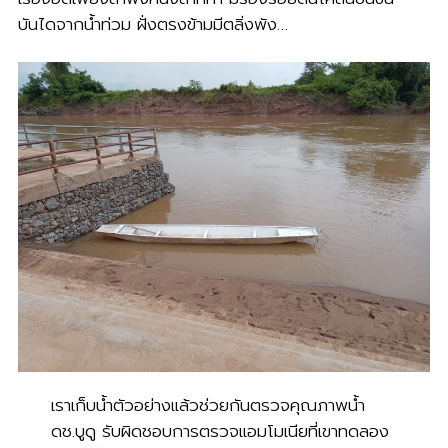
บันไดจากน้ำท่วม ฝั่งตรงข้ามมีตลิ่งพัง…
เราเก็บน้ำตัวอย่างแล้วช่วยกันตรวจคุณภาพน้ำ
ดช.บูดู รับผิดชอบการตรวจแอมโมเนียที่เขาทดลอง