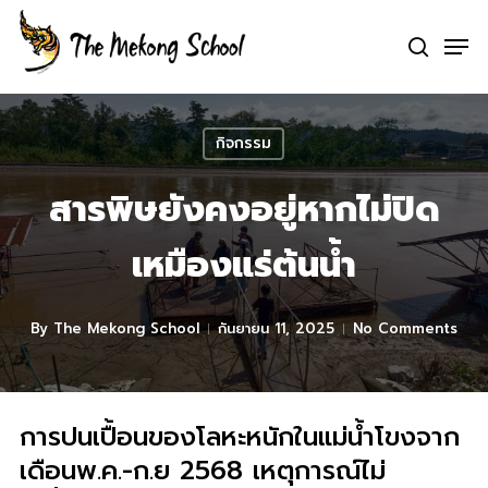
Skip
Men
to
search
Clo
main
Me
content
กิจกรรม
สารพิษยังคงอยู่หากไม่ปิด
เหมืองแร่ต้นน้ำ
By
The Mekong School
กันยายน 11, 2025
No Comments
การปนเปื้อนของโลหะหนักในแม่น้ำโขงจาก
เดือนพ.ค.-ก.ย 2568 เหตุการณ์ไม่