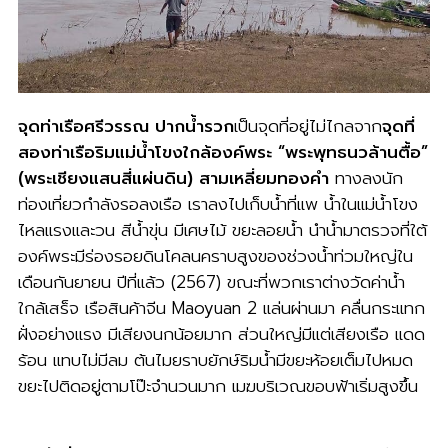
จุดท่าเรือศรีวรรณ ปากน้ำรวก
เป็นจุดที่อยู่ไม่ไกลจาก
จุดที่
สองท่าเรือริมแม่น้ำโขงใกล้องค์พระ “พระพุทธนวล้านตื้อ”
(พระเชียงแสนสี่แผ่นดิน) สามเหลี่ยมทองคำ
ทางลงนัก
ท่องเที่ยวกำลังรอลงเรือ เราลงไปเก็บน้ำที่แพ น้ำในแม่น้ำโขง
ไหลแรงและวน สีน้ำขุ่น มีเศษไม้ ขยะลอยน้ำ นำน้ำมาตรวจที่ใต้
องค์พระมีร่องรอยดินโคลนคราบสูงของช่วงน้ำท่วมใหญ่ใน
เดือนกันยายน ปีที่แล้ว (2567) ขณะที่พวกเราต่างวัดค่าน้ำ
ใกล้เสร็จ เรือสินค้าจีน Maoyuan 2 แล่นผ่านมา คลื่นกระแทก
ฝั่งอย่างแรง มีเสียงนกน้อยมาก ส่วนใหญ่มีแต่เสียงเรือ แดด
ร้อน แทบไม่มีลม ต้นไมยราบยักษ์ริมน้ำมีขยะห้อยเต็มไปหมด
ขยะไปติดอยู่ตามโป๊ะจำนวนมาก เมฆบริเวณขอบฟ้าเริ่มสูงขึ้น