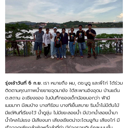
รุ่งเช้าวันที่ 6 ก.ย.
เรา หมายถึง ผม, ดช.บูดู และพี่ไก่ ได้ร่วม
ติดตามคุณภาพน้ำขยายจุดมายัง ใต้สะพานอิงอุดม บ้านแต๋น
ต.สถาน อ.เชียงของ ในบันทึกของเด็กน้อยบอกว่า ฟ้ามี
เมฆมาก มีลมบ้าง บางทีร้อน บางทีเย็นสบาย ริมน้ำไม่มีต้นไม้
มีแต่หินที่เรียงไว้ น้ำดูขุ่น ไม่มีขยะลอยน้ำ มีปวกน้ำลอยน้ำมา
น้ำไหลไม่แรง มีเสียงนก เสียงเขียดน่าจะโดนงูกิน เสียงไก่ มี
เรือจอดเพียงลำพังหนึ่งลำที่ท่า มีร่องรอยดินโคลนบนขั้น