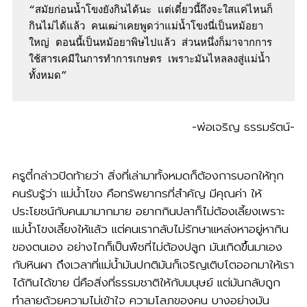
“สมัยก่อนน้ำโขงยังกินได้นะ แต่เดี๋ยวนี้ถึงจะใสแค่ไหนก็
กินไม่ได้แล้ว คนเฒ่าเคยพูดว่าแม่น้ำโขงนี่เป็นหม้อยา
ใหญ่ ตอนนี้เป็นหม้อยาพิษไปแล้ว ส่วนหนึ่งก็มาจากการ
ใช้สารเคมีในการทำการเกษตร เพราะมันไหลลงสู่แม่น้ำ
ทั้งหมด” 
-พ่อเจริญ ธรรมรัตน์-
ครูตี๋กล่าวปิดท้ายว่า สิ่งที่เล่ามาทั้งหมดก็ต้องการบอกให้ทุก
คนรับรู้ว่า แม่น้ำโขง คือทรัพยากรที่สำคัญ มีคุณค่า ให้
ประโยชน์กับคนมามากมาย อยากกินปลาก็ไม่ต้องเลี้ยงเพราะ
แม่น้ำโขงเลี้ยงให้แล้ว แต่คนเรากลับไม่รักษาแหล่งหาอยู่หากิน
ของตนเอง อย่างไกก็เป็นพืชที่ไม่ต้องปลูก มันเกิดขึ้นมาเอง
กับหินผา ถึงเวลาที่แม่น้ำมันปกติมันก็เจริญเติบโตออกมาให้เรา
ได้กินได้ขาย นี่คือสิ่งที่ธรรมชาติให้กับมนุษย์ แต่มันกลับถูก
ทำลายด้วยความไม่เข้าใจ ความโลภของคน บางอย่างมัน