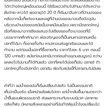
เป็นละอ่อน (เป็นเด็ก) ก็มักจะไปเล่นน้ำโขง แต่สมัยนั้นแม่น้ำไม่
ได้กว้างใหญ่เหมือนตอนนี้ ใช้เรือแจวข้ามไปข้ามมาได้ระหว่าง
ฝั่งไทย-ลาวได้ พออายุได้ 20 ปี ก็เริ่มมาจีบสาวที่บ้านปงของ
หลังจากนั้นก็แต่งงานและอยู่ที่บ้านปงของมาจนถึงปัจจุบัน
บริเวณบ้านปงของสมัยนั้นจะเหมือนเมือง เพราะมีตลาดใหญ่
เรือที่ล่องมาจากเชียงแสนจะไปเชียงของก็จะมาจอดที่นี่
บรรยากาศคึกคักมาก พ่อเจริญเองก็เป็นคนหาปลาคนหนึ่ง
ปลาที่ได้มา ทั้งขายทั้งกิน หาปลาจนส่งลูกเรียนจบและได้
ทำงาน แต่ก่อนนั้นปลาที่ซื้อขายกัน ราคากิโลละ 6 บาท ตอนนี้
120 บาทแล้ว สมัยก่อนปลามีมากค่อนข้างอุดมสมบูรณ์ หว่าน
แหลงไปไม่นานก็ได้กินแล้ว ปลาที่เคยได้บ่อยก็เช่น ปลาแข้ ถ้า
ปลาใหญ่ก็จะมีปลาบึก ปลาเริม ผิดกับสมัยนี้ที่ปลาแทบไม่มีเลย
คำที่ว่า แม่น้ำของมันก็เริ่มเปลี่ยนไปแล้ว ไม่เป็นธรรมชาติ
เห็นจะเป็นจริง เมื่อหน้าแล้งฝนไม่ตก แต่น้ำกลับขึ้นมาเมตรกว่า
น้ำขึ้นแบบผิดธรรมชาติ ส่งผลกระทบกับระบบนิเวศ ปลาหาย
ตลิ่งก็พัง มีหลายสิ่งหลายอย่างที่มันทำให้แม่น้ำโขงเปลี่ยนไป