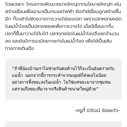
โดยเฉพาะ โครงการพัฒนาขนาดใหญ่จากนโยบายใหญ่ๆ เช่น
สร้างเขื่อนเพื่อเอามาเป็นกระแสไฟฟ้า ยิ่งถ้ามีเขื่อนถูกสร้างขึ้น
อีก ก็จะเข้าไปขัดขวางการวางไข่ของปลา เพราะปลาหลายชนิด
ในแม่น้ำโขงเป็นปลาอพยพเพื่อการวางไข่ เมื่อมีเขื่อนมากั้น
ปลาก็ขึ้นมาวางไข่ไม่ได้ ปลาทุกชนิดในแม่น้ำโขงจึงลดจำนวน
ลง และยังมีการระเบิดเกาะแก่งในแม่น้ำโขง เพื่อใช้เป็นเส้น
ทางการเดินเรือ
“ถ้าพี่น้องบ้านเราไม่ช่วยกันต่อต้านไว้ก็จะเป็นอันตรายกับ
แม่น้ำ นอกจากนี้การกระทำจากมนุษย์ก็ส่งผลไม่น้อย 
อย่างการทิ้งขยะลงในแม่น้ำ ไม่ใช่แค่ขยะมาจากชุมชน
แต่รวมถึงขยะที่มาจากเรือสินค้าขนาดใหญ่ด้วย” 
-ครูตี๋ นิวัฒน์ ร้อยแก้ว-