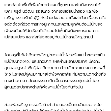
แวดล้อมในพื้นที่เพื่อนำมาทำแผนที่ชุมชน และในกิจกรรมได้
เชิญ ครูตี๋ นิวัฒน์ ร้อยแก้ว จากโฮงเฮียนน้ำของ และพ่อ
เจริญ ธรรมรัตน์ ผู้รู้แห่งบ้านปงของ มานั่งเล่าย้อนเรื่องราวใน
อดีตถึงวิถีชีวิตการหาอยู่หากินและความผูกพันต่อแม่น้ำของ
เพื่อสะท้อนให้นักเรียนที่เข้าร่วมได้เห็นถึงถึงผลกระทบ การ
เปลี่ยนแปลง และสิ่งที่ยังคงอยู่กับแม่น้ำสายใหญ่สายนี้
โดยครูตี๋ได้เล่าถึงภาพใหญ่ของแม่น้ำโขงหรือแม่น้ำของว่าเป็น
แม่น้ำขนาดใหญ่ และยาวมาก ไหลผ่านหลายประเทศ มีความ
อุดมสมบูรณ์ พันธุ์ปลาก็มากมาย ด้วยลักษณะทางกายภาพที่
ใหญ่และยังมีผู้คนมากมายได้พึ่งพาอาศัย ที่มีความแตกต่างทั้ง
ทางด้านภาษา วัฒนธรรม เกิดเป็นอารยธรรมลุ่มแม่น้ำโขง
ผู้คนแต่ละประเทศต่างก็พึ่งพาแม่น้ำโขงกันทั้งนั้น
ส่วนพ่อเจริญ ธรรมรัตน์ เล่าว่าตนเองเป็นคนบ้านแซว สมัย