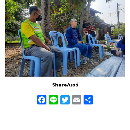
Share/แชร์
Facebook
Line
Twitter
Email
Share